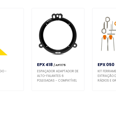
EPX 418
EPX 050
/ AP1175
GO -
ESPAÇADOR ADAPTADOR DE
KIT FERRAM
ALTO-FALANTES 6
EXTRAÇÃO 
POLEGADAS - COMPATÍVEL
RÁDIOS E G
C/ ETIOS / HB20 / MOBI /
LATERAIS
COROLLA - PRETO