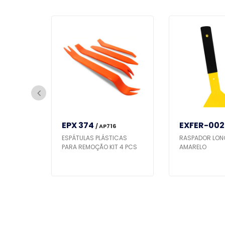
EPX 374
EXFER-002
/ AP716
NTO
ESPÁTULAS PLÁSTICAS
RASPADOR LON
PARA REMOÇÃO KIT 4 PCS
AMARELO