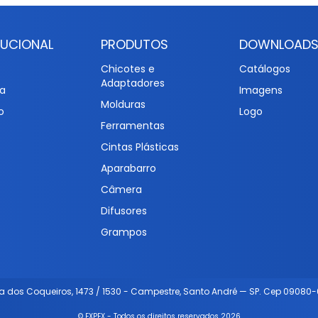
TUCIONAL
PRODUTOS
DOWNLOAD
Chicotes e
Catálogos
Adaptadores
a
Imagens
Molduras
o
Logo
Ferramentas
Cintas Plásticas
Aparabarro
Câmera
Difusores
Grampos
a dos Coqueiros, 1473 / 1530 - Campestre, Santo André — SP. Cep 09080-
© EXPEX - Todos os direitos reservados 2026