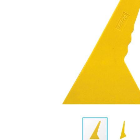
EXFER-005
EXFER-052
ESPÁTULA DE CANTO
RODO DE SILICONE F
AMARELA
CABO CURTO