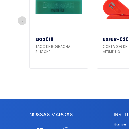
EKIS018
EXFER-020
-
TACO DE BORRACHA
CORTADOR DE I
SILICONE
VERMELHO
NOSSAS MARCAS
INSTI
Home