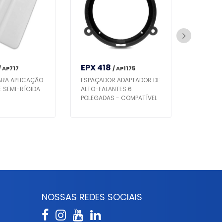
EPX 418
EXFER
/ AP717
/ AP1175
ARA APLICAÇÃO
ESPAÇADOR ADAPTADOR DE
RASPAD
E SEMI-RÍGIDA
ALTO-FALANTES 6
AMAREL
POLEGADAS - COMPATÍVEL
C/ ETIOS / HB20 / MOBI /
COROLLA - PRETO
S
NOSSAS REDES SOCIAIS