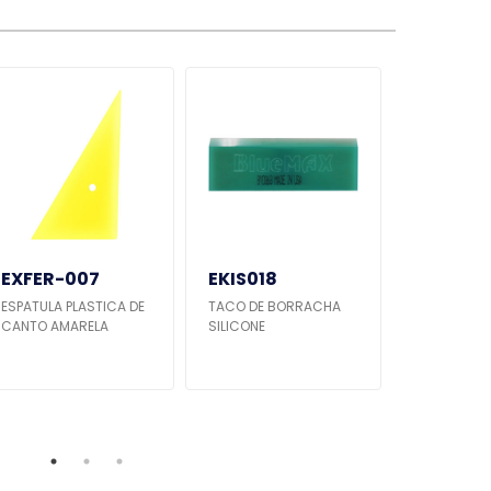
EXFER-007
EKIS018
EXFER-
ESPATULA PLASTICA DE
TACO DE BORRACHA
ESPATULA 
CANTO AMARELA
SILICONE
TITAN GRAN
BORRACHA 