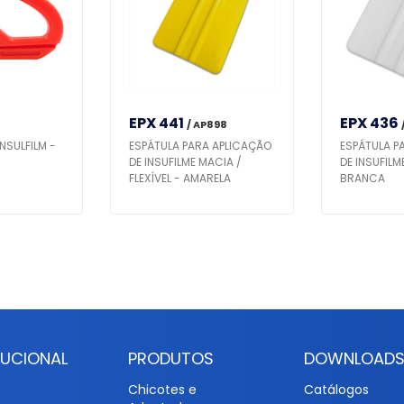
EPX 441
EPX 436
/ AP898
NSULFILM -
ESPÁTULA PARA APLICAÇÃO
ESPÁTULA P
DE INSUFILME MACIA /
DE INSUFILM
FLEXÍVEL - AMARELA
BRANCA
TUCIONAL
PRODUTOS
DOWNLOAD
Chicotes e
Catálogos