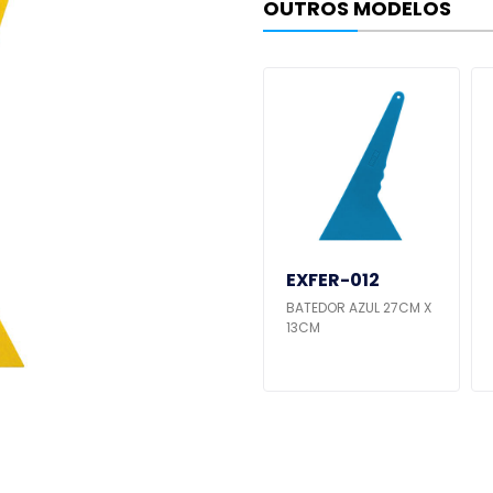
OUTROS MODELOS
EXFER-023
EXFER-012
IXO
ESTILETE PARA RASPAR
BATEDOR AZUL 27CM X
TIPO RODO - LARANJA
13CM