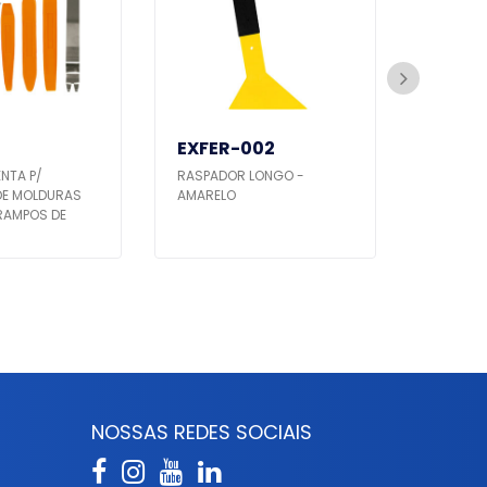
EXFER-002
EXFER
ENTA P/
RASPADOR LONGO -
RODINHO
DE MOLDURAS
AMARELO
25 CM
RAMPOS DE
S
NOSSAS REDES SOCIAIS