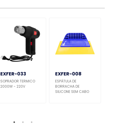
EXFER-033
EXFER-008
EXFER-0
SOPRADOR TERMICO
ESPÁTULA DE
RATINHO
2000W - 220V
BORRACHA DE
EMBORRAC
SILICONE SEM CABO
PLASTICO 
LONGO DE 1