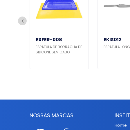
EXFER-008
EKIS012
LICAÇÃO
ESPÁTULA DE BORRACHA DE
ESPÁTULA LONG
-RÍGIDA
SILICONE SEM CABO
NOSSAS MARCAS
INSTI
Home