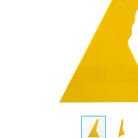
EXFER-002
EPX 451
/ AP1312
RASPADOR LONGO -
ESPÁTULA PARA
AMARELO
APLICAÇÃO DE
INSUFILME EXTRA-
MACIA - LARANJA