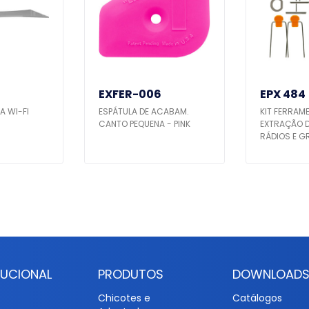
EXFER-006
EPX 484
A WI-FI
ESPÁTULA DE ACABAM.
KIT FERRAM
CANTO PEQUENA - PINK
EXTRAÇÃO 
RÁDIOS E G
LATERAIS
TUCIONAL
PRODUTOS
DOWNLOAD
Chicotes e
Catálogos