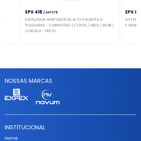
EPX 418
EPX 0
/ AP1175
EMI-
ESPAÇADOR ADAPTADOR DE ALTO-FALANTES 6
KIT FER
POLEGADAS - COMPATÍVEL C/ ETIOS / HB20 / MOBI /
E GRAMPO
COROLLA - PRETO
NOSSAS MARCAS
INSTITUCIONAL
Home