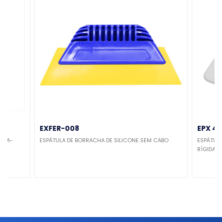
EXFER-008
EPX 43
XTRA-
ESPÁTULA DE BORRACHA DE SILICONE SEM CABO
ESPÁTULA
RÍGIDA 