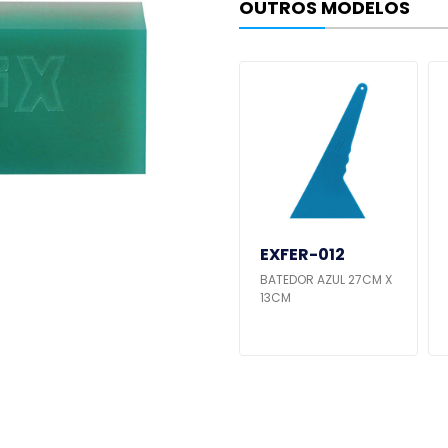
OUTROS MODELOS
EXFER-023
EXFER-012
IXO
ESTILETE PARA RASPAR
BATEDOR AZUL 27CM X
TIPO RODO - LARANJA
13CM