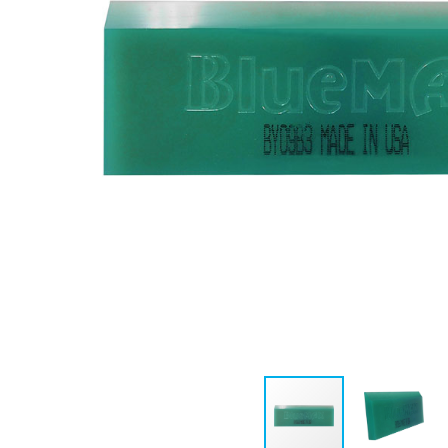
EXFER-004
EXFER-052
RODINHO C/
RODO DE SILICONE F
BORRACHA DE 25 CM
CABO CURTO