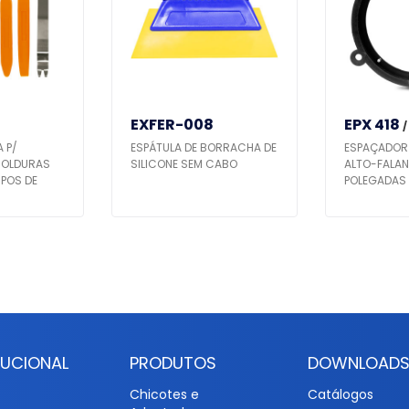
EXFER-008
EPX 418
/
 P/
ESPÁTULA DE BORRACHA DE
ESPAÇADOR
MOLDURAS
SILICONE SEM CABO
ALTO-FALAN
POS DE
POLEGADAS 
C/ ETIOS / 
COROLLA - 
TUCIONAL
PRODUTOS
DOWNLOAD
Chicotes e
Catálogos