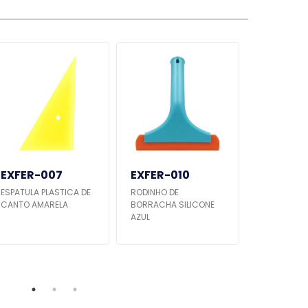
EXFER-007
EXFER-010
EXFER-
ESPATULA PLASTICA DE
RODINHO DE
ESPATULA 
CANTO AMARELA
BORRACHA SILICONE
TITAN GRAN
AZUL
BORRACHA 