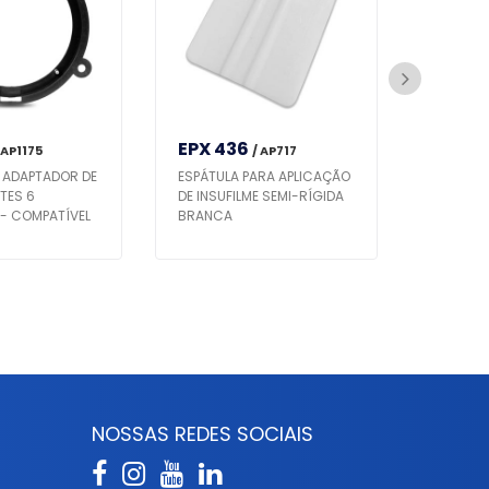
EPX 436
EPX 0
 AP1175
/ AP717
 ADAPTADOR DE
ESPÁTULA PARA APLICAÇÃO
KIT FER
TES 6
DE INSUFILME SEMI-RÍGIDA
EXTRAÇ
- COMPATÍVEL
BRANCA
RÁDIOS 
HB20 / MOBI /
LATERAI
PRETO
S
NOSSAS REDES SOCIAIS