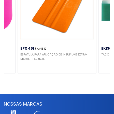
EPX 451
EKIS01
/ AP1312
NK
ESPÁTULA PARA APLICAÇÃO DE INSUFILME EXTRA-
TACO DE
MACIA - LARANJA
NOSSAS MARCAS