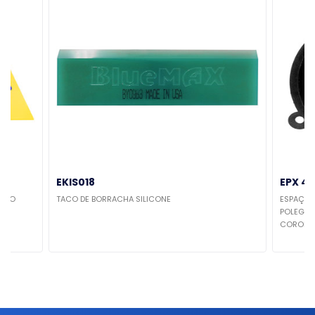
EKIS018
EPX 41
CABO
TACO DE BORRACHA SILICONE
ESPAÇAD
POLEGADA
COROLLA