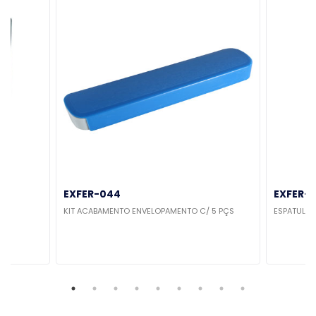
EXFER-044
EXFER-
KIT ACABAMENTO ENVELOPAMENTO C/ 5 PÇS
ESPATULA 