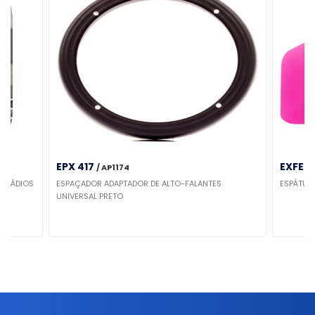
EPX 417
EXFER
/ AP1174
S RÁDIOS
ESPAÇADOR ADAPTADOR DE ALTO-FALANTES
ESPÁTULA
UNIVERSAL PRETO