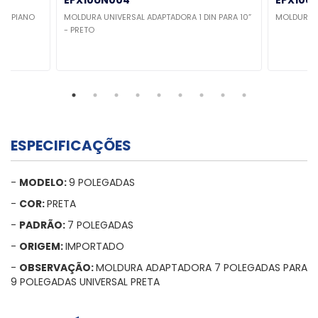
EPX10UN004
EPX10U
ACK PIANO
MOLDURA UNIVERSAL ADAPTADORA 1 DIN PARA 10”
MOLDURA R
- PRETO
ESPECIFICAÇÕES
-
MODELO:
9 POLEGADAS
-
COR:
PRETA
-
PADRÃO:
7 POLEGADAS
-
ORIGEM:
IMPORTADO
-
OBSERVAÇÃO:
MOLDURA ADAPTADORA 7 POLEGADAS PARA
9 POLEGADAS UNIVERSAL PRETA