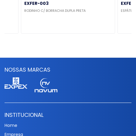
EXFER-003
EXFER
RODINHO C/ BORRACHA DUPLA PRETA
ESPÁTULA
NOSSAS MARCAS
INSTITUCIONAL
Home
Empresa